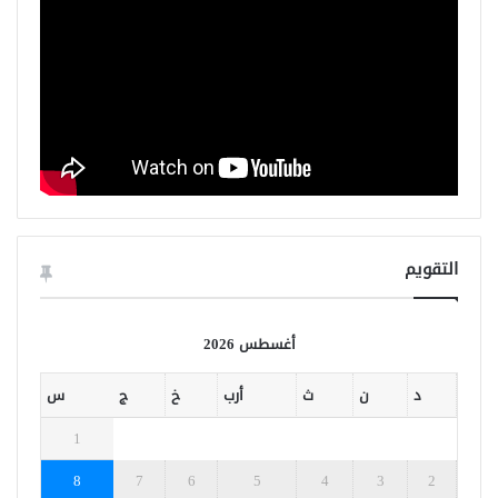
التقويم
أغسطس 2026
د
ن
ث
أرب
خ
ج
س
1
8
7
6
5
4
3
2