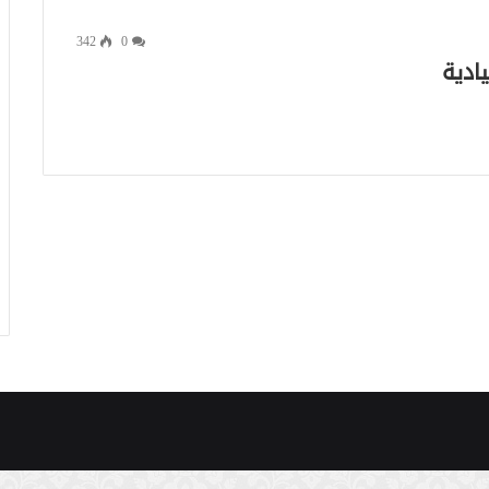
342
0
يادية