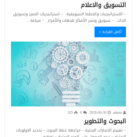
التسويق والاعلام
– الاستراتيجيات والخطط التسويقية . – استراتيجيات التميز وتسويق
الذات . – تسويق ونشر الأفكار للجهات والأفراد . – صياغة…
أكمل القراءة »
105
0
2018-04-30
admin
البحوث والتطوير
– تقييم الانجازات البحثية – مراجعة خطة البحوث – تحديد الاولويات
البحثية – دعم الجصول على المنح البحثية – توظيف…