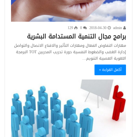
129
0
2018-04-30
admin
برامج مجال التنمية المستدامة البشرية
مهارات التفاوض الفعال ومهارات التأثير والاقناع الاتصال والتواصل
إدارة الغضب والضغوط النفسية دورة تدريب المدربين TOT البرمجة
اللغوية العصبية التنويم…
أكمل القراءة »