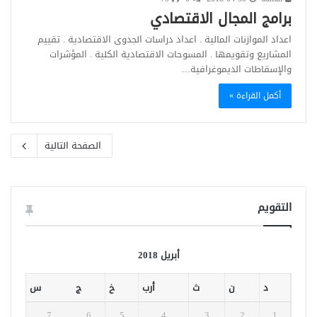
برامج المجال الاقتصادي
اعداد الموازنات المالية . اعداد دراسات الجدوى الاقتصادية . تقييم
المشاريع وتقويمها . المسوحات الاقتصادية الكلية . المؤشرات
والإسقاطات الديموغرافية…
أكمل القراءة »
الصفحة التالية
التقويم
أبريل 2018
د
ن
ث
أرب
خ
ج
س
7
6
5
4
3
2
1