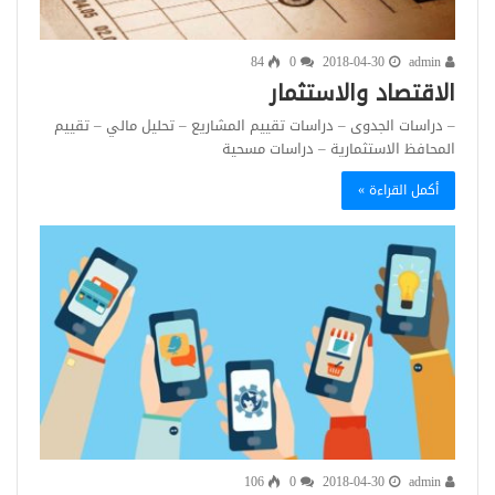
84
0
2018-04-30
admin
الاقتصاد والاستثمار
– دراسات الجدوى – دراسات تقييم المشاريع – تحليل مالي – تقييم
المحافظ الاستثمارية – دراسات مسحية
أكمل القراءة »
106
0
2018-04-30
admin