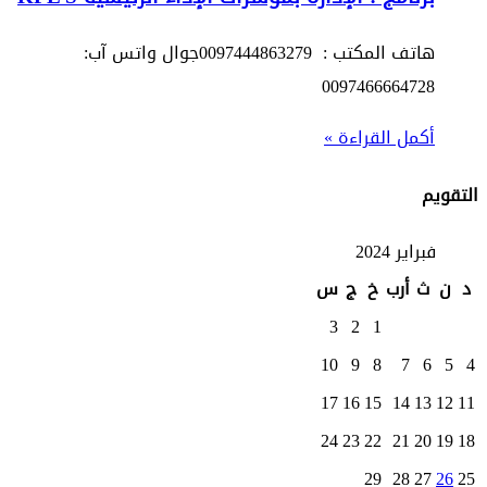
هاتف المكتب : 0097444863279جوال واتس آب:
0097466664728
أكمل القراءة »
التقويم
فبراير 2024
د
ن
ث
أرب
خ
ج
س
3
2
1
10
9
8
7
6
5
4
17
16
15
14
13
12
11
24
23
22
21
20
19
18
29
28
27
26
25