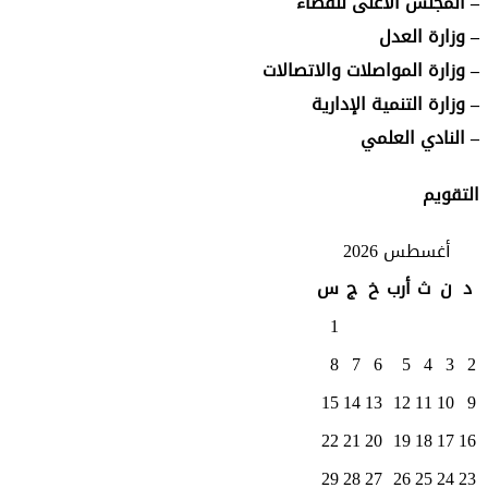
– المجلس الاعلى للقضاء
– وزارة العدل
– وزارة المواصلات والاتصالات
– وزارة التنمية الإدارية
– النادي العلمي
التقويم
أغسطس 2026
د
ن
ث
أرب
خ
ج
س
1
8
7
6
5
4
3
2
15
14
13
12
11
10
9
22
21
20
19
18
17
16
29
28
27
26
25
24
23