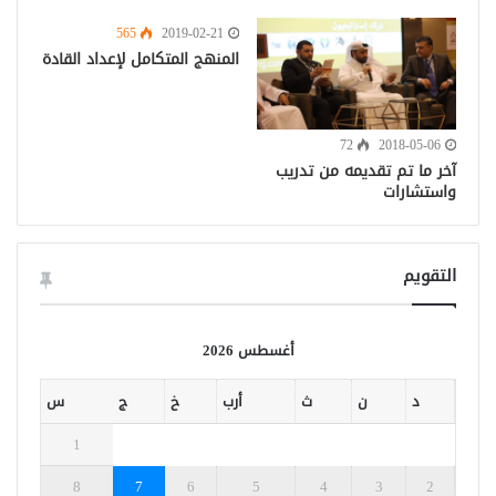
565
2019-02-21
المنهج المتكامل لإعداد القادة
72
2018-05-06
آخر ما تم تقديمه من تدريب
واستشارات
التقويم
أغسطس 2026
د
ن
ث
أرب
خ
ج
س
1
8
7
6
5
4
3
2