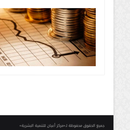
جميع الحقوق محفوظة لـ«مركز أعيان للتنمية البشرية»