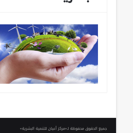
جميع الحقوق محفوظة لـ«مركز أعيان للتنمية البشرية»