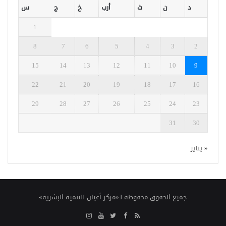
د
ن
ث
أرب
خ
ج
س
1
8
7
6
5
4
3
2
15
14
13
12
11
10
9
22
21
20
19
18
17
16
29
28
27
26
25
24
23
31
30
« يناير
جميع الحقوق محفوظة لـ«مركز أعيان للتنمية البشرية»